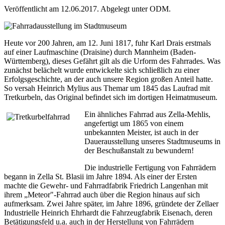
Veröffentlicht am 12.06.2017.
Abgelegt unter ODM.
Heute vor 200 Jahren, am 12. Juni 1817, fuhr Karl Drais erstmals
auf einer Laufmaschine (Draisine) durch Mannheim (Baden-
Württemberg), dieses Gefährt gilt als die Urform des Fahrrades. Was
zunächst belächelt wurde entwickelte sich schließlich zu einer
Erfolgsgeschichte, an der auch unsere Region großen Anteil hatte.
So versah Heinrich Mylius aus Themar um 1845 das Laufrad mit
Tretkurbeln, das Original befindet sich im dortigen Heimatmuseum.
Ein ähnliches Fahrrad aus Zella-Mehlis,
angefertigt um 1865 von einem
unbekannten Meister, ist auch in der
Dauerausstellung unseres Stadtmuseums in
der Beschußanstalt zu bewundern!
Die industrielle Fertigung von Fahrrädern
begann in Zella St. Blasii im Jahre 1894. Als einer der Ersten
machte die Gewehr- und Fahrradfabrik Friedrich Langenhan mit
ihrem „Meteor"-Fahrrad auch über die Region hinaus auf sich
aufmerksam. Zwei Jahre später, im Jahre 1896, gründete der Zellaer
Industrielle Heinrich Ehrhardt die Fahrzeugfabrik Eisenach, deren
Betätigungsfeld u.a. auch in der Herstellung von Fahrrädern