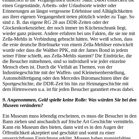
einen Gegenstände, Arbeits- oder Urlaubsorte wieder oder
Erinnerungen an längst vergessene Erlebnisse und Alltäglichkeiten
aus ihrer eigenen Vergangenheit treten plötzlich wieder zu Tage. So
sind z. B. das eigene RG 28 aus DDR-Zeiten oder der
Glockenkorkenzieher, der noch immer im Küchenschrank liegt,
wieder ganz präsent. Andere erfahren bei uns Fakten, die sie nie mit
Zella-Mehlis in Verbindung gebracht hätten. Wer weiß schon, dass
die erste deutsche Briefmarke von einem Zella-Mehliser entwickelt
wurde oder dass die Walther PPK, mit der James Bond in jedem
seiner Filme schießt, aus Zella-Mehlis stammt? Die Eindrücke, die
die Besucher mitnehmen, sind so individuell wie jeder einzelne
Mensch eben ist. Durch die Vielfalt an Themen, von der
Industriegeschichte mit der Waffen- und Kleineisenherstellung,
Automobilfertigung oder den Mercedes Büromaschinen über die
Sportgeschichte, die DDR-Zeit bis hin zur Heimatgeschichte mit
dem Hirtenwesen u.a. ist für jeden Besucher garantiert etwas dabei.
9. Angenommen, Geld spielte keine Rolle: Was würden Sie bei den
Museen verändern?
Ein Museum muss lebendig erscheinen, es muss die Besucher in den
Bann ziehen und anschaulich auf frische Art Geschichte vermitteln.
Kann ein Museum dies bieten, dann wird es in den Augen der
Öffentlichkeit akzeptiert und geschätzt und somit zu einer
unverzichtbaren Einrichtung erklärt. Museen haben mannigfaltige