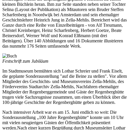
kleinen Büchlein heran. Ihm zur Seite standen neben seiner Tochter
Selina (Layout der Publikation) als Mitautoren sein Bruder Steffen
Scharfenberg in Noordwijk bei Amsterdam und sein ehemaliger
Geschichtslehrer Heinrich Jung in Zella-Mehlis. Bereichert wird das
Ganze durch eine Reihe von Einzelbeiträgen - von Alf Treumann,
Christel Kreinberger, Heinz Scharfenberg, Herbert Goetze, Beate
Beinersdorf, Werner Wolf und Konrad Elßmann (mit drei
Beiträgen). Über 140 Abbildungen und 16 Dokumente illustrieren
das nunmehr 176 Seiten umfassende Werk.
Festschrift zum Jubiläum
Im Stadtmuseum bemühten sich Lothar Schreier und Frank Eiselt,
die geplante Sonderausstellung "auf die Beine zu stellen". Vor allem
Mitglieder des Geschichts- und Museumsvereins Zella-Mehlis, des
Fördervereins Stadtarchiv Zella-Mehlis, Nachfahren ehemaliger
Mitglieder der Regenberggemeinde und Gäste der Regenberghütte
trugen viele Sachzeugnisse zusammen, um einen Überblick über die
100-jährige Geschichte der Regenberghütte geben zu können.
Nach intensiver Arbeit war es am 15. Juni endlich so weit: Die
Sonderausstellung „100 Jahre Regenberghütte“ konnte um 10 Uhr
mit vielen neugierigen Gästen der Öffentlichkeit präsentiert
werden.Nach einer kurzen Begrüßung durch Museumsleiter Lothar