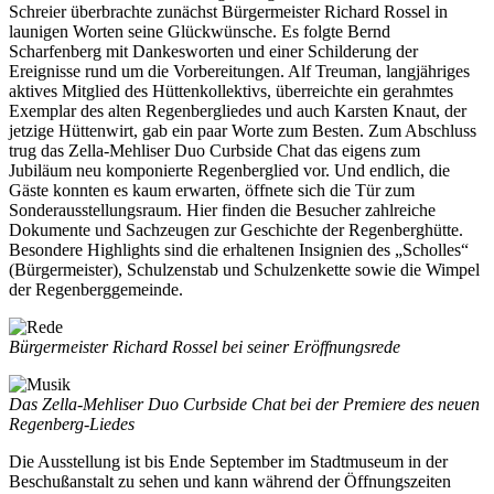
Schreier überbrachte zunächst Bürgermeister Richard Rossel in
launigen Worten seine Glückwünsche. Es folgte Bernd
Scharfenberg mit Dankesworten und einer Schilderung der
Ereignisse rund um die Vorbereitungen. Alf Treuman, langjähriges
aktives Mitglied des Hüttenkollektivs, überreichte ein gerahmtes
Exemplar des alten Regenbergliedes und auch Karsten Knaut, der
jetzige Hüttenwirt, gab ein paar Worte zum Besten. Zum Abschluss
trug das Zella-Mehliser Duo Curbside Chat das eigens zum
Jubiläum neu komponierte Regenberglied vor. Und endlich, die
Gäste konnten es kaum erwarten, öffnete sich die Tür zum
Sonderausstellungsraum. Hier finden die Besucher zahlreiche
Dokumente und Sachzeugen zur Geschichte der Regenberghütte.
Besondere Highlights sind die erhaltenen Insignien des „Scholles“
(Bürgermeister), Schulzenstab und Schulzenkette sowie die Wimpel
der Regenberggemeinde.
Bürgermeister Richard Rossel bei seiner Eröffnungsrede
Das Zella-Mehliser Duo Curbside Chat bei der Premiere des neuen
Regenberg-Liedes
Die Ausstellung ist bis Ende September im Stadtmuseum in der
Beschußanstalt zu sehen und kann während der Öffnungszeiten