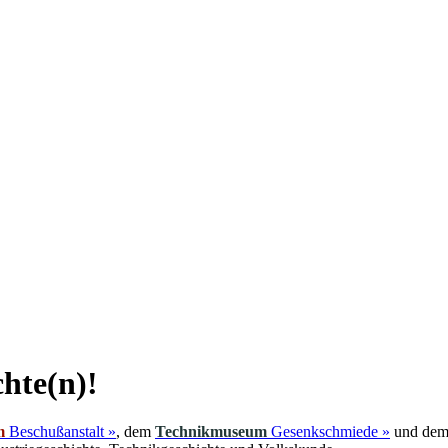
chte(n)!
m
Beschußanstalt »
, dem
Technikmuseum
Gesenkschmiede »
und de