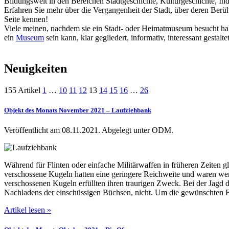
Bildungswelt in den Bereichen Stadtgeschichte, Kulturgeschichte, In
Erfahren Sie mehr über die Vergangenheit der Stadt, über deren Berü
Seite kennen!
Viele meinen, nachdem sie ein Stadt- oder Heimatmuseum besucht habe
ein
Museum
sein kann, klar gegliedert, informativ, interessant gesta
Neuigkeiten
155 Artikel
1
…
10
11
12
13
14
15
16
…
26
Objekt des Monats November 2021 – Laufziehbank
Veröffentlicht am 08.11.2021.
Abgelegt unter ODM.
Während für Flinten oder einfache Militärwaffen in früheren Zeiten g
verschossene Kugeln hatten eine geringere Reichweite und waren weni
verschossenen Kugeln erfüllten ihren traurigen Zweck. Bei der Jagd 
Nachladens der einschüssigen Büchsen, nicht. Um die gewünschten Eig
Artikel lesen »