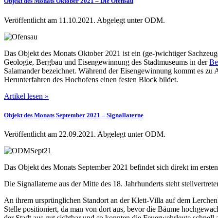
Objekt des Monats Oktober 2021 – Die Ofensau
Veröffentlicht am 11.10.2021.
Abgelegt unter ODM.
Das Objekt des Monats Oktober 2021 ist ein (ge-)wichtiger Sachzeuge 
Geologie, Bergbau und Eisengewinnung des Stadtmuseums in der
Be
Salamander bezeichnet. Während der Eisengewinnung kommt es zu Ab
Herunterfahren des Hochofens einen festen Block bildet.
Artikel lesen »
Objekt des Monats September 2021 – Signallaterne
Veröffentlicht am 22.09.2021.
Abgelegt unter ODM.
Das Objekt des Monats September 2021 befindet sich direkt im erste
Die Signallaterne aus der Mitte des 18. Jahrhunderts steht stellvertr
An ihrem ursprünglichen Standort an der Klett-Villa auf dem Lerchen
Stelle positioniert, da man von dort aus, bevor die Bäume hochgewac
der Stadt aus gut sichtbar und so konnten die Feuerwehrleute schnell 