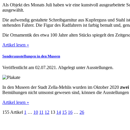
Als Objekt des Monats Juli haben wir eine kunstvoll ausgearbeitete S
ausgewählt.
Die aufwendig gestaltete Schreibgarnitur aus Kupferguss und Stahl is
stehenden Fahrer. Die Figur des Radfahrers ist farbig bemalt und, ge
Die Ornamentik des etwa 100 Jahre alten Stücks spiegelt den Zeitges
Artikel lesen »
Sonderausstellungen in den Museen
Veröffentlicht am 02.07.2021.
Abgelegt unter Ausstellungen.
In den Museen der Stadt Zella-Mehlis wurden im Oktober 2020
zwei
Bemühungen nicht umsonst gewesen sind, können die Ausstellungen 
Artikel lesen »
155 Artikel
1
…
10
11
12
13
14
15
16
…
26