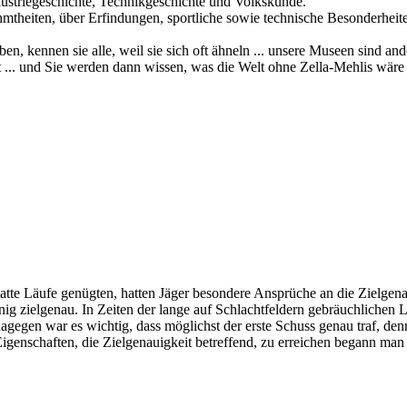
dustriegeschichte, Technikgeschichte und Volkskunde.
hmtheiten, über Erfindungen, sportliche sowie technische Besonderhei
n, kennen sie alle, weil sie sich oft ähneln ... unsere Museen sind 
ltet ... und Sie werden dann wissen, was die Welt ohne Zella-Mehlis wär
latte Läufe genügten, hatten Jäger besondere Ansprüche an die Zielgena
g zielgenau. In Zeiten der lange auf Schlachtfeldern gebräuchlichen L
dagegen war es wichtig, dass möglichst der erste Schuss genau traf, d
enschaften, die Zielgenauigkeit betreffend, zu erreichen begann man 