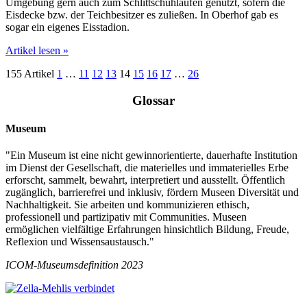
Umgebung gern auch zum Schlittschuhlaufen genutzt, sofern die
Eisdecke bzw. der Teichbesitzer es zuließen. In Oberhof gab es
sogar ein eigenes Eisstadion.
Artikel lesen »
155 Artikel
1
…
11
12
13
14
15
16
17
…
26
Glossar
Museum
"Ein Museum ist eine nicht gewinnorientierte, dauerhafte Institution
im Dienst der Gesellschaft, die materielles und immaterielles Erbe
erforscht, sammelt, bewahrt, interpretiert und ausstellt. Öffentlich
zugänglich, barrierefrei und inklusiv, fördern Museen Diversität und
Nachhaltigkeit. Sie arbeiten und kommunizieren ethisch,
professionell und partizipativ mit Communities. Museen
ermöglichen vielfältige Erfahrungen hinsichtlich Bildung, Freude,
Reflexion und Wissensaustausch."
ICOM-Museumsdefinition 2023