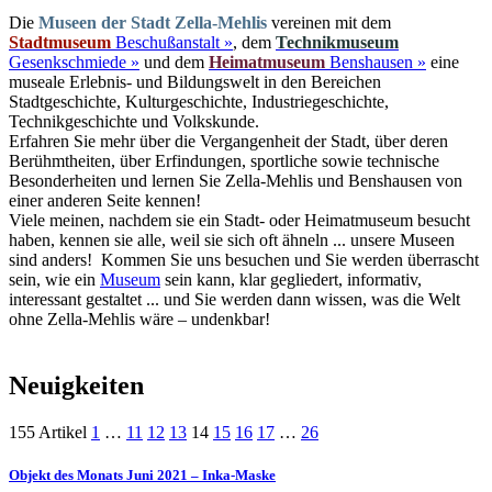
Die
Museen der Stadt Zella-Mehlis
vereinen mit dem
Stadtmuseum
Beschußanstalt »
, dem
Technikmuseum
Gesenkschmiede »
und dem
Heimatmuseum
Benshausen »
eine
museale Erlebnis- und Bildungswelt in den Bereichen
Stadtgeschichte, Kulturgeschichte, Industriegeschichte,
Technikgeschichte und Volkskunde.
Erfahren Sie mehr über die Vergangenheit der Stadt, über deren
Berühmtheiten, über Erfindungen, sportliche sowie technische
Besonderheiten und lernen Sie Zella-Mehlis und Benshausen von
einer anderen Seite kennen!
Viele meinen, nachdem sie ein Stadt- oder Heimatmuseum besucht
haben, kennen sie alle, weil sie sich oft ähneln ... unsere Museen
sind anders! Kommen Sie uns besuchen und Sie werden überrascht
sein, wie ein
Museum
sein kann, klar gegliedert, informativ,
interessant gestaltet ... und Sie werden dann wissen, was die Welt
ohne Zella-Mehlis wäre – undenkbar!
Neuigkeiten
155 Artikel
1
…
11
12
13
14
15
16
17
…
26
Objekt des Monats Juni 2021 – Inka-Maske