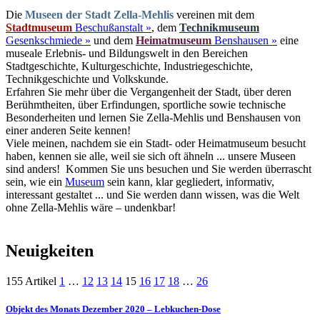
Die
Museen der Stadt Zella-Mehlis
vereinen mit dem
Stadtmuseum
Beschußanstalt »
, dem
Technikmuseum
Gesenkschmiede »
und dem
Heimatmuseum
Benshausen »
eine
museale Erlebnis- und Bildungswelt in den Bereichen
Stadtgeschichte, Kulturgeschichte, Industriegeschichte,
Technikgeschichte und Volkskunde.
Erfahren Sie mehr über die Vergangenheit der Stadt, über deren
Berühmtheiten, über Erfindungen, sportliche sowie technische
Besonderheiten und lernen Sie Zella-Mehlis und Benshausen von
einer anderen Seite kennen!
Viele meinen, nachdem sie ein Stadt- oder Heimatmuseum besucht
haben, kennen sie alle, weil sie sich oft ähneln ... unsere Museen
sind anders! Kommen Sie uns besuchen und Sie werden überrascht
sein, wie ein
Museum
sein kann, klar gegliedert, informativ,
interessant gestaltet ... und Sie werden dann wissen, was die Welt
ohne Zella-Mehlis wäre – undenkbar!
Neuigkeiten
155 Artikel
1
…
12
13
14
15
16
17
18
…
26
Objekt des Monats Dezember 2020 – Lebkuchen-Dose