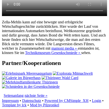
Zella-Mehlis kann auf eine bewegte und erfolgreiche
Wirtschaftsgeschichte zurückblicken. Hier wurde der Lauf von
internationalen Automarken beeinflusst, Weltkonzerne gegründet
und dafür gesorgt, dass James Bond die Welt retten kann. Und auch
heute finden sich hier Wirtschaftszweige, die man auf den ersten
Blick nicht vermuten würde. Die Langversion dieses Filmes,
welcher in Zusammenarbeit mit
mamoni media »
entstanden ist,
können Sie im
Technikmuseum Gesenkschmiede »
sehen.
Partner/Kooperationen
Seitenanfang
nächste Seite »
Impressum
•
Datenschutz
•
Powered by CMSimple_XH
•
Login
•
Template by lck
•
Mod by Pilzeonkel