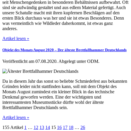
seit Menschengedenken in besonderen Behältnissen aufbewahrt. Oft
sind sie aufwändig gestaltet und aus edlem Material gefertigt. Auch
unsere Schatulle macht mit ihren kupfernen Beschlägen auf den
ersten Blick durchaus was her und sie ist etwas Besonderes. Denn
was vermeintlich wie Wildleder daherkommt, ist etwas ganz
anderes.
Artikel lesen »
Objekt des Monats August 2020 – Der älteste Brettfallhammer Deutschlands
Veröffentlicht am 07.08.2020.
Abgelegt unter ODM.
Da in diesem Jahr das sonst so beliebte Schmiedefest aus bekannten
Gründen leider nicht stattfinden kann, soll mit dem Objekt des
Monats August zumindest ein kleiner Blick in das technische
Denkmal geworfen werden. Eine der wichtigsten und
interessantesten Museumsstücke dürfte wohl der älteste
Brettfallhammer Deutschlands sein.
Artikel lesen »
155 Artikel
1
…
12
13
14
15
16
17
18
…
26