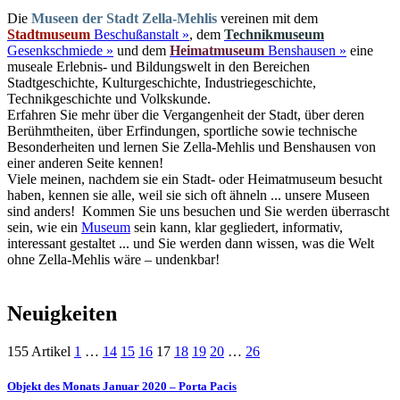
Die
Museen der Stadt Zella-Mehlis
vereinen mit dem
Stadtmuseum
Beschußanstalt »
, dem
Technikmuseum
Gesenkschmiede »
und dem
Heimatmuseum
Benshausen »
eine
museale Erlebnis- und Bildungswelt in den Bereichen
Stadtgeschichte, Kulturgeschichte, Industriegeschichte,
Technikgeschichte und Volkskunde.
Erfahren Sie mehr über die Vergangenheit der Stadt, über deren
Berühmtheiten, über Erfindungen, sportliche sowie technische
Besonderheiten und lernen Sie Zella-Mehlis und Benshausen von
einer anderen Seite kennen!
Viele meinen, nachdem sie ein Stadt- oder Heimatmuseum besucht
haben, kennen sie alle, weil sie sich oft ähneln ... unsere Museen
sind anders! Kommen Sie uns besuchen und Sie werden überrascht
sein, wie ein
Museum
sein kann, klar gegliedert, informativ,
interessant gestaltet ... und Sie werden dann wissen, was die Welt
ohne Zella-Mehlis wäre – undenkbar!
Neuigkeiten
155 Artikel
1
…
14
15
16
17
18
19
20
…
26
Objekt des Monats Januar 2020 – Porta Pacis