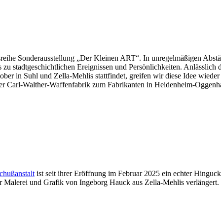
gsreihe Sonderausstellung „Der Kleinen ART“. In unregelmäßigen Abs
 zu stadtgeschichtlichen Ereignissen und Persönlichkeiten. Anlässlich 
ber in Suhl und Zella-Mehlis stattfindet, greifen wir diese Idee wiede
 der Carl-Walther-Waffenfabrik zum Fabrikanten in Heidenheim-Oggenh
chußanstalt
ist seit ihrer Eröffnung im Februar 2025 ein echter Hinguc
r Malerei und Grafik von Ingeborg Hauck aus Zella-Mehlis verlängert.