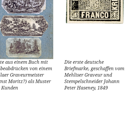
ite aus einem Buch mit
Die erste deutsche
ibeabdrücken von einem
Briefmarke, geschaffen vom
llaer Graveurmeister
Mehliser Graveur und
rnst Moritz?) als Muster
Stempelschneider Johann
r Kunden
Peter Haseney, 1849