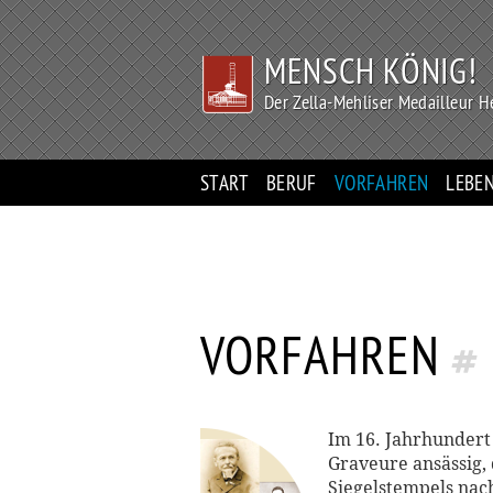
MENSCH KÖNIG!
Der Zella-Mehliser Medailleur 
START
BERUF
VORFAHREN
LEBE
VORFAHREN
Im 16. Jahrhundert
Graveure ansässig, 
Siegelstempels nach