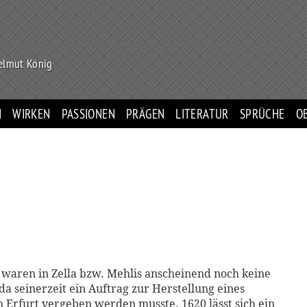
Helmut König
N
WIRKEN
PASSIONEN
PRÄGEN
LITERATUR
SPRÜCHE
O
 waren in Zella bzw. Mehlis anscheinend noch keine
da seinerzeit ein Auftrag zur Herstellung eines
 Erfurt vergeben werden musste. 1620 lässt sich ein