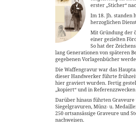
erster „Sticher“ na
Im 18. Jh. standen 
herzoglichen Diens
Mit Gründung der ö
einer gezielten Fö
So hat der Zeichens
lang Generationen von späteren Be
gegebenen Vorlagenbücher werden
Die Waffengravur war das Hauptar
dieser Handwerker führte frühzeit
hier graviert wurden. Fertig gest
„kopiert“ und in Referenzzwecke
Darüber hinaus führten Graveure u
Siegelgravuren, Münz- u. Medaille
250 ortsansässige Graveure und St
nachweisen.