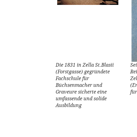
Die 1831 in Zella St.Blasii
Se
(Forstgasse) gegründete
Re
Fachschule für
Ze
Büchsenmacher und
(E
Graveure sicherte eine
fü
umfassende und solide
Ausbildung