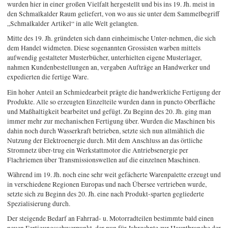
wurden hier in einer großen Vielfalt hergestellt und bis ins 19. Jh. meist in
den Schmalkalder Raum geliefert, von wo aus sie unter dem Sammelbegriff
„Schmalkalder Artikel“ in alle Welt gelangten.
Mitte des 19. Jh. gründeten sich dann einheimische Unter-nehmen, die sich
dem Handel widmeten. Diese sogenannten Grossisten warben mittels
aufwendig gestalteter Musterbücher, unterhielten eigene Musterlager,
nahmen Kundenbestellungen an, vergaben Aufträge an Handwerker und
expedierten die fertige Ware.
Ein hoher Anteil an Schmiedearbeit prägte die handwerkliche Fertigung der
Produkte. Alle so erzeugten Einzelteile wurden dann in puncto Oberfläche
und Maßhaltigkeit bearbeitet und gefügt. Zu Beginn des 20. Jh. ging man
immer mehr zur mechanischen Fertigung über. Wurden die Maschinen bis
dahin noch durch Wasserkraft betrieben, setzte sich nun allmählich die
Nutzung der Elektroenergie durch. Mit dem Anschluss an das örtliche
Stromnetz über-trug ein Werkstattmotor die Antriebsenergie per
Flachriemen über Transmissionswellen auf die einzelnen Maschinen.
Während im 19. Jh. noch eine sehr weit gefächerte Warenpalette erzeugt und
in verschiedene Regionen Europas und nach Übersee vertrieben wurde,
setzte sich zu Beginn des 20. Jh. eine nach Produkt-sparten gegliederte
Spezialisierung durch.
Der steigende Bedarf an Fahrrad- u. Motorradteilen bestimmte bald einen
neuen Fertigungsschwerpunkt, der nun für Jahrzehnte zur Hauptbranche der