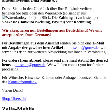
Museumsvereins Zella-Mehlis e.V.
Damit Sie nicht den Überblick über Ihre Einkäufe verlieren,
behalten Sie bitte oben den Warenkorb (so sieht er aus: ⁣
) im Blick. Die
Zahlung
ist zu leisten per
Vorkasse (Banküberweisung, PayPal)
oder
Rechnung
.
Wir akzeptieren nur Bestellungen aus Deutschland! We only
accept orders from Germany!
Für
Bestellungen aus dem Ausland
senden Sie bitte eine
E-Mail
mit Angabe der gewünschten Artikel
an
museum@gumv.de
, wir
setzen uns dann zur weiteren Abwicklung mit Ihnen in Verbindung.
For
orders from abroad
, please send an
e-mail stating the desired
items
to
museum@gumv.de
. We will then contact you for further
processing.
Für Wünsche, Hinweise, Kritiken oder Anfragen benutzen Sie bitte
das
Kontaktformular »
.
Vielen Dank!
Shop-Übersicht
Zella-Mehlis