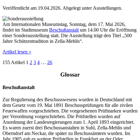
Veröffentlicht am 19.04.2026.
Abgelegt unter Ausstellungen.
Am Internationalen Museumstag, Sonntag, dem 17. Mai 2026,
findet im Stadtmuseum
Beschußanstalt
um 14.00 Uhr die Eröffnung
einer Sonderausstellung statt. Die Ausstellung trägt den Titel „500
Jahre Schützentradition in Zella-Mehlis“.
Artikel lesen »
155 Artikel
1
2
3
4
…
26
Glossar
Beschußanstalt
Zur Regulierung des Beschusswesens wurden in Deutschland mit
dem Gesetz vom 19. Mai 1891 Beschussprüfungen für alle zivilen
Feuerwaffen vorgeschrieben. Die vorgesehenen Prüfmarken wurden
per Verordnung vorgeschrieben. Die Prüfstellen wurden auf
Anordnung der Landesregierungen zum 1. April 1893 eingerichtet.
Es waren zuerst drei Beschussanstalten in Suhl, Zella-Mehlis und
Oberndorf am Neckar, die später zu Beschussämtern wurden. Im
Jahr 1905 gab es weitere Prüfstellen in Frankfurt an der Oder,