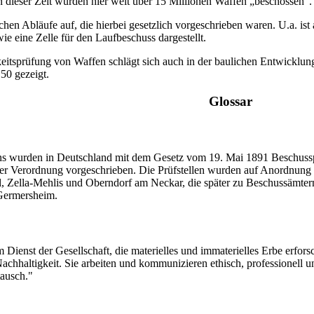
 dieser Zeit wurden hier weit über 15 Millionen Waffen „beschossen“.
chen Abläufe auf, die hierbei gesetzlich vorgeschrieben waren. U.a. is
ie eine Zelle für den Laufbeschuss dargestellt.
eitsprüfung von Waffen schlägt sich auch in der baulichen Entwicklung
50 gezeigt.
Glossar
s wurden in Deutschland mit dem Gesetz vom 19. Mai 1891 Beschussprü
 Verordnung vorgeschrieben. Die Prüfstellen wurden auf Anordnung d
hl, Zella-Mehlis und Oberndorf am Neckar, die später zu Beschussämtern
Germersheim.
 Dienst der Gesellschaft, die materielles und immaterielles Erbe erforsch
Nachhaltigkeit. Sie arbeiten und kommunizieren ethisch, professionell 
tausch."