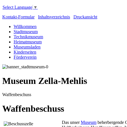
Select Language
▼
Kontakt-Formular
Inhaltsverzeichnis
Druckansicht
Willkommen
Stadtmuseum
Technikmuseum
Heimatmuseum
Museumsladen
Kinderseiten
Förderverein
Museum Zella-Mehlis
Waffenbeschuss
Waffenbeschuss
Das unser
Museum
beherbergende Ge